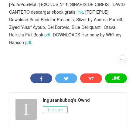
[Pdf/ePub/Mobi] EXODUS Nº 1: SIBARIS DE CIRFIS - DAVID
CANTERO descargar ebook gratis
link
, [PDF EPUB]
Download Smut Peddler Presents: Silver by Andrea Purcell,
Ziyed Yusuf Ayoub, Del Borovic, Blue Delliquanti, Otava
Heikkila Full Book
pdf
, DOWNLOADS Harmony by Whitney
Hanson
pdf
,
ingusankuboq's Ownd
フォロー