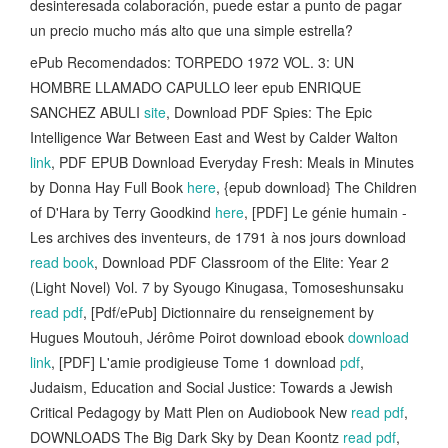
desinteresada colaboración, puede estar a punto de pagar
un precio mucho más alto que una simple estrella?
ePub Recomendados: TORPEDO 1972 VOL. 3: UN
HOMBRE LLAMADO CAPULLO leer epub ENRIQUE
SANCHEZ ABULI
site
, Download PDF Spies: The Epic
Intelligence War Between East and West by Calder Walton
link
, PDF EPUB Download Everyday Fresh: Meals in Minutes
by Donna Hay Full Book
here
, {epub download} The Children
of D'Hara by Terry Goodkind
here
, [PDF] Le génie humain -
Les archives des inventeurs, de 1791 à nos jours download
read book
, Download PDF Classroom of the Elite: Year 2
(Light Novel) Vol. 7 by Syougo Kinugasa, Tomoseshunsaku
read pdf
, [Pdf/ePub] Dictionnaire du renseignement by
Hugues Moutouh, Jérôme Poirot download ebook
download
link
, [PDF] L'amie prodigieuse Tome 1 download
pdf
,
Judaism, Education and Social Justice: Towards a Jewish
Critical Pedagogy by Matt Plen on Audiobook New
read pdf
,
DOWNLOADS The Big Dark Sky by Dean Koontz
read pdf
,